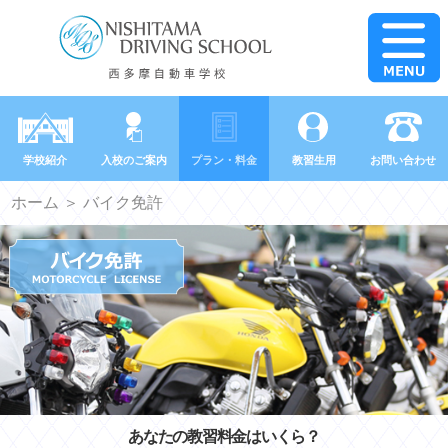
学校紹介
入校のご案内
プラン・料金
教習生用
お問い合わせ
ホーム
＞ バイク免許
あなたの教習料金はいくら？