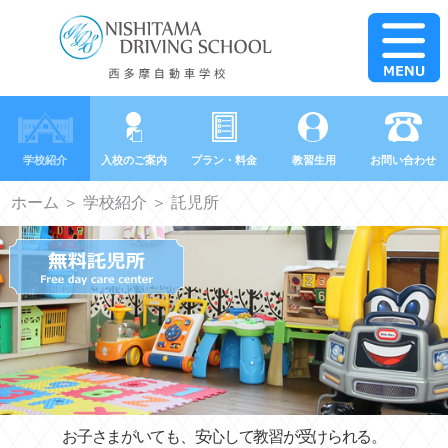
学校紹介
入校のご案内
プラン・料金
教習生用
お問い合わせ
ホーム
＞
学校紹介
＞ 託児所
お子さまがいても、安心して教習が受けられる。