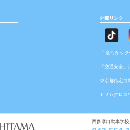
外部リンク
『 危なかッター
「交通安全」
東京都指定自
６２５クロス
西多摩自動車学校