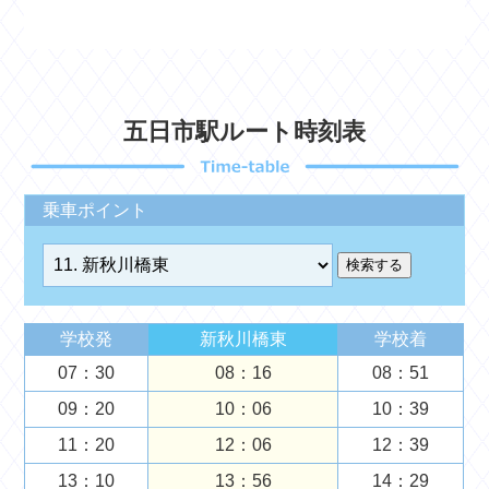
五日市駅ルート時刻表
乗車ポイント
学校発
新秋川橋東
学校着
07：30
08：16
08：51
09：20
10：06
10：39
11：20
12：06
12：39
13：10
13：56
14：29