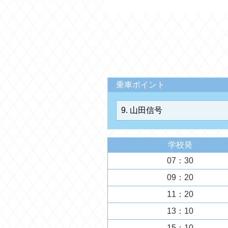
乗車ポイント
学校発
07：30
09：20
11：20
13：10
15：10