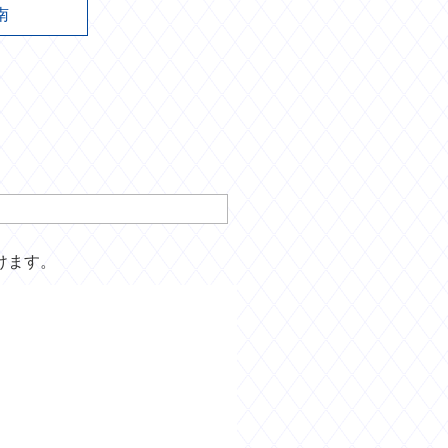
南
けます。