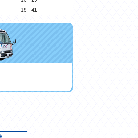
18：41
南