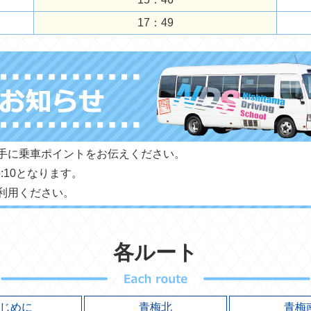
17：49
手に乗車ポイントをお伝えください。
:10となります。
利用ください。
各ルート
じめに
青梅北
青梅